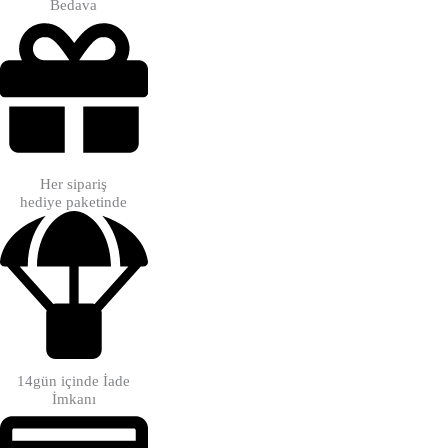
Bedava
Her sipariş
hediye paketinde
14gün içinde İade
İmkanı