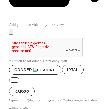
Add photos or video to your review
* Lütfen robot olmadığınızı onaylayın
GÖNDER
İPTAL
KARGO
Siparişiniz 2(iki) iş günü içerisinde Yurtiçi Kargoya teslim
edilmektedir.