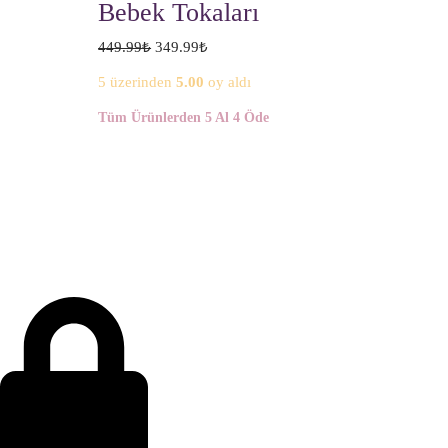
Bebek Tokaları
449.99
₺
349.99
₺
5 üzerinden
5.00
oy aldı
Tüm Ürünlerden 5 Al 4 Öde