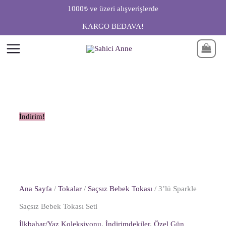
İçeriğe
3'lü
Orijinal
Şu
Orijinal
Şu
1000₺ ve üzeri alışverişlerde
atla
Sparkle
fiyat:
andaki
fiyat:
andaki
KARGO BEDAVA!
Saçsız
349.99₺.
fiyat:
449.99₺.
fiyat:
Bebek
299.99₺.
349.99₺.
Tokası
Seti
adet
İndirim!
Ana Sayfa
/
Tokalar
/
Saçsız Bebek Tokası
/ 3’lü Sparkle
Saçsız Bebek Tokası Seti
İlkbahar/Yaz Koleksiyonu
,
İndirimdekiler
,
Özel Gün