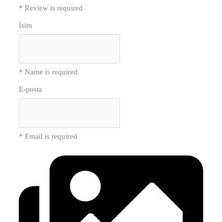
* Review is required
İsim
* Name is required
E-posta
* Email is required