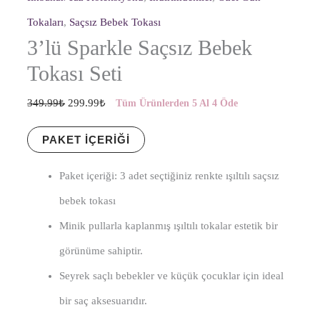
Tokaları
,
Saçsız Bebek Tokası
3’lü Sparkle Saçsız Bebek
Tokası Seti
349.99
₺
299.99
₺
Tüm Ürünlerden 5 Al 4 Öde
PAKET İÇERIĞI
Paket içeriği: 3 adet seçtiğiniz renkte ışıltılı saçsız
bebek tokası
Minik pullarla kaplanmış ışıltılı tokalar estetik bir
görünüme sahiptir.
Seyrek saçlı bebekler ve küçük çocuklar için ideal
bir saç aksesuarıdır.