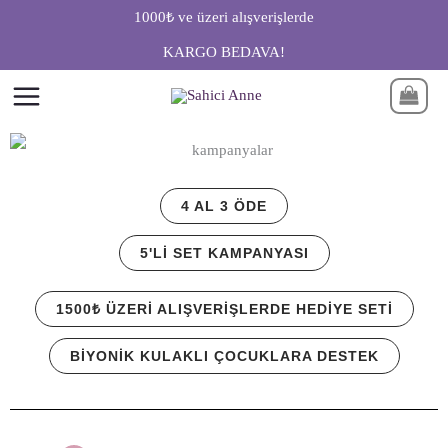
İçeriğe
1000₺ ve üzeri alışverişlerde
atla
KARGO BEDAVA!
4 AL 3 ÖDE
5'LI SET KAMPANYASI
1500₺ ÜZERI ALIŞVERIŞLERDE HEDIYE SETI
BIYONIK KULAKLI ÇOCUKLARA DESTEK