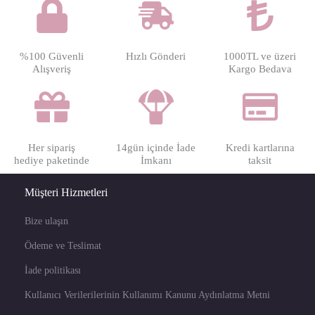
%100 Güvenli
Hızlı Gönderi
1000TL ve üzeri
Alışveriş
Kargo Bedava
Her sipariş
14gün içinde İade
Kredi kartlarına
hediye paketinde
İmkanı
taksit
Müşteri Hizmetleri
Bize ulaşın
Ödeme ve Teslimat
İade politikası
Kullanıcı Verilerilerinin Kullanımı Kanunu Aydınlatma Metni