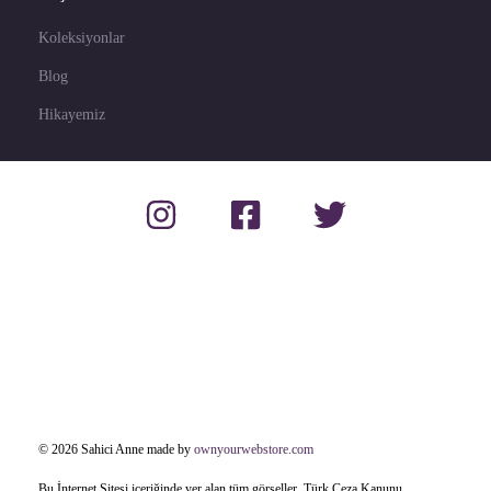
Koleksiyonlar
Blog
Hikayemiz
© 2026 Sahici Anne made by
ownyourwebstore.com
Bu İnternet Sitesi içeriğinde yer alan tüm görseller, Türk Ceza Kanunu