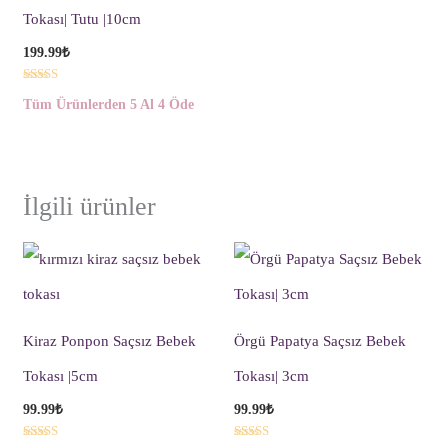
Tokası| Tutu |10cm
199.99
₺
5 üzerinden
Tüm Ürünlerden 5 Al 4 Öde
5.00
oy aldı
İlgili ürünler
Kiraz Ponpon Saçsız Bebek
Örgü Papatya Saçsız Bebek
Tokası |5cm
Tokası| 3cm
99.99
₺
99.99
₺