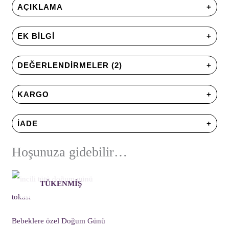
AÇIKLAMA
EK BILGI
DEĞERLENDIRMELER (2)
KARGO
İADE
Hoşunuza gidebilir…
TÜKENMIŞ
Bebeklere özel Doğum Günü