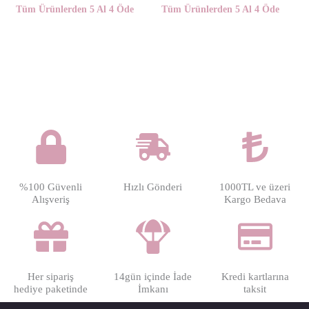
5 üzerinden
5 üzerinden
Tüm Ürünlerden 5 Al 4 Öde
Tüm Ürünlerden 5 Al 4 Öde
5.00
5.00
oy aldı
oy aldı
%100 Güvenli
Hızlı Gönderi
1000TL ve üzeri
Alışveriş
Kargo Bedava
Her sipariş
14gün içinde İade
Kredi kartlarına
hediye paketinde
İmkanı
taksit