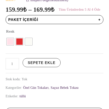
medium
2
müşteri
159.99
₺
–
169.99
₺
puanına
adet
Tüm Ürünlerden 5 Al 4 Öde
dayanarak 5
üzerinden
PAKET İÇERIĞI
5.00
puan
aldı
Renk
SEPETE EKLE
Stok kodu:
Yok
Kategoriler:
Özel Gün Tokaları
,
Saçsız Bebek Tokası
Etiketler:
tüllü