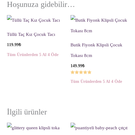
Hoşunuza gidebilir…
Tüllü Taç Kız Çocuk Tacı
119.99
₺
Butik Fiyonk Klipsli Çocuk
Tüm Ürünlerden 5 Al 4 Öde
Tokası 8cm
149.99
₺
5 üzerinden
Tüm Ürünlerden 5 Al 4 Öde
5.00
oy aldı
İlgili ürünler
Fiyat
aralığı: