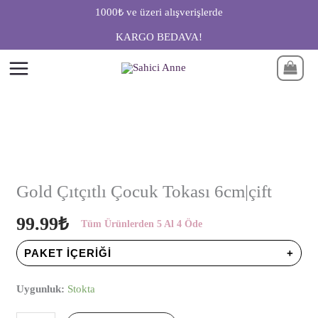
İçeriğe
1000₺ ve üzeri alışverişlerde
atla
KARGO BEDAVA!
Gold
Çıtçıtlı
Gold Çıtçıtlı Çocuk Tokası 6cm|çift
Çocuk
99.99
₺
Tokası
Tüm Ürünlerden 5 Al 4 Öde
6cm|
PAKET İÇERIĞI
çift
Uygunluk:
Stokta
adet