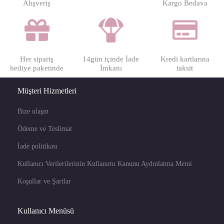
Alışveriş
Kargo Bedava
Her sipariş
14gün içinde İade
Kredi kartlarına
hediye paketinde
İmkanı
taksit
Müşteri Hizmetleri
Bize ulaşın
Ödeme ve Teslimat
İade politikası
Kullanıcı Verilerilerinin Kullanımı Kanunu Aydınlatma Metni
Koşullar ve Şartlar
Kullanıcı Menüsü