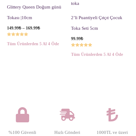
149.99₺
-
Glittery Queen Doğum günü
169.99₺
Tokası |10cm
2’li Puantiyeli Çıtçıt Çocuk
149.99
₺
–
169.99
₺
Toka Seti 5cm
99.99
₺
5 üzerinden
Tüm Ürünlerden 5 Al 4 Öde
5.00
oy aldı
5 üzerinden
Tüm Ürünlerden 5 Al 4 Öde
5.00
oy aldı
%100 Güvenli
Hızlı Gönderi
1000TL ve üzeri