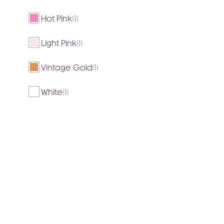
Hot Pink
(1)
Light Pink
(1)
Vintage Gold
(1)
White
(1)