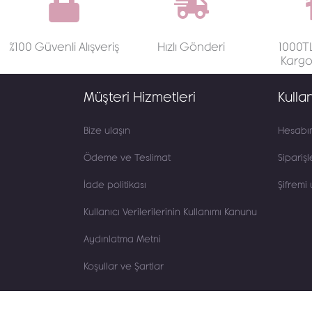
%100 Güvenli Alışveriş
Hızlı Gönderi
1000TL
Karg
Müşteri Hizmetleri
Kulla
Bize ulaşın
Hesabı
Ödeme ve Teslimat
Siparişl
İade politikası
Şifremi
Kullanıcı Verilerilerinin Kullanımı Kanunu
Aydınlatma Metni
Koşullar ve Şartlar