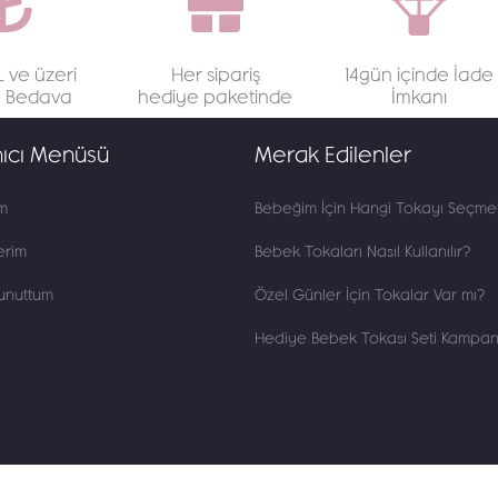
 ve üzeri
Her sipariş
14gün içinde İade
o Bedava
hediye paketinde
İmkanı
nıcı Menüsü
Merak Edilenler
m
Bebeğim İçin Hangi Tokayı Seçmel
erim
Bebek Tokaları Nasıl Kullanılır?
 unuttum
Özel Günler İçin Tokalar Var mı?
Hediye Bebek Tokası Seti Kampan