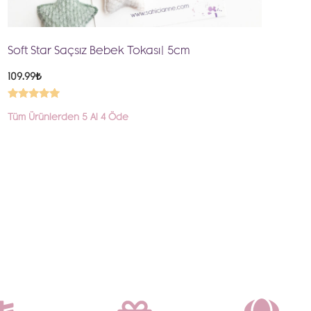
Soft Star Saçsız Bebek Tokası| 5cm
109.99
₺
5 üzerinden
Tüm Ürünlerden 5 Al 4 Öde
5.00
oy aldı