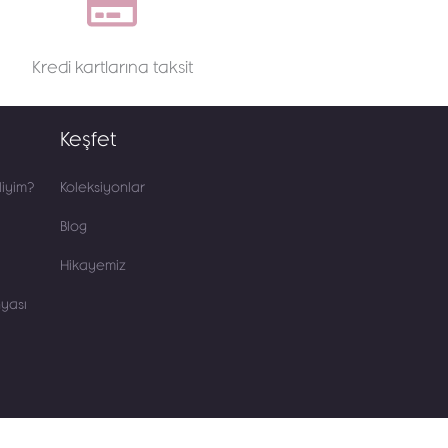
Kredi kartlarına taksit
Keşfet
iyim?
Koleksiyonlar
Blog
Hikayemiz
yası