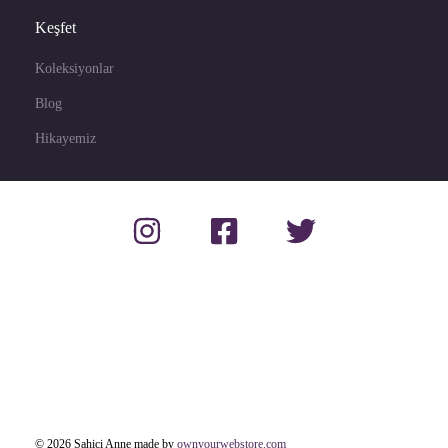
Keşfet
Koleksiyonlar
Blog
Hikayemiz
© 2026 Sahici Anne made by
ownyourwebstore.com